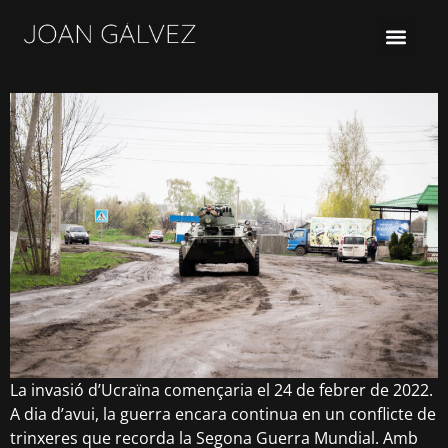
FILMS/OTHER WORKS
La invasió d’Ucraïna començaria el 24 de febrer de 2022.
A dia d’avui, la guerra encara continua en un conflicte de
trinxeres que recorda la Segona Guerra Mundial.
Amb