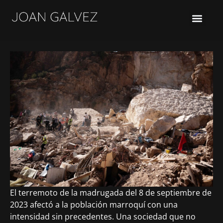
FILMS/OTROS TRABAJOS
El terremoto de la madrugada del 8 de septiembre de
2023 afectó a la población marroquí con una
intensidad sin precedentes. Una sociedad que no